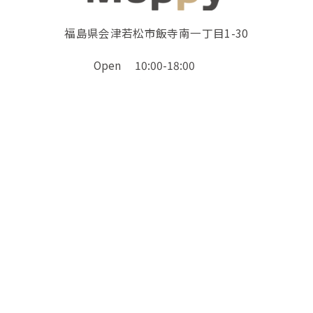
福島県会津若松市飯寺南一丁目1-30
Open
10:00-18:00
Last
カット15:00
シャンプー16:00
Close
火曜日
ホーム
無添加おやつ
トリミングメニュー
ギャラリー
アクセス
F
T
Li
E
a
w
n
m
c
it
e
a