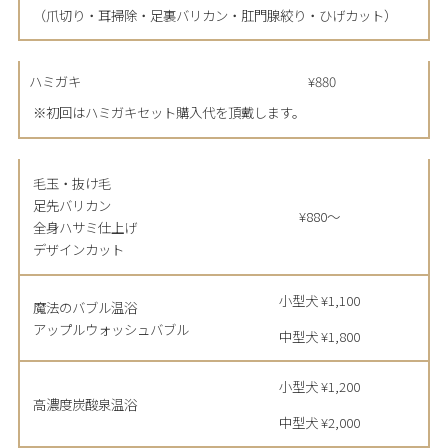
（爪切り・耳掃除・足裏バリカン・肛門腺絞り・ひげカット）
ハミガキ
¥880
※初回はハミガキセット購入代を頂戴します。
毛玉・抜け毛
足先バリカン
¥880〜
全身ハサミ仕上げ
デザインカット
小型犬 ¥1,100
魔法のバブル温浴
アップルウォッシュバブル
中型犬 ¥1,800
小型犬 ¥1,200
高濃度炭酸泉温浴
中型犬 ¥2,000