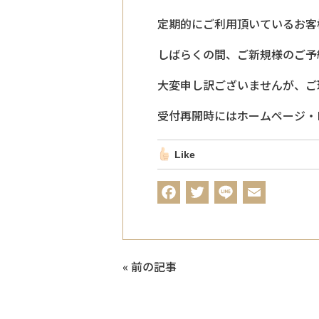
定期的にご利用頂いているお客
しばらくの間、ご新規様のご予
大変申し訳ございませんが、ご
受付再開時にはホームページ・In
Like
F
T
L
E
a
w
i
m
c
it
n
a
e
t
e
il
«
前の記事
b
e
o
r